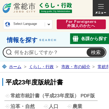
常総市公式ホームページ
くらし・
For Foreigners
Select Language
外国人のかたへ
各課から探す
情報を探す
ホーム
くらし・行政
市政・市の紹介
常総
平成23年度版統計書
常総市統計書（平成23年度版） PDF版
沿革・自然
人口
農業