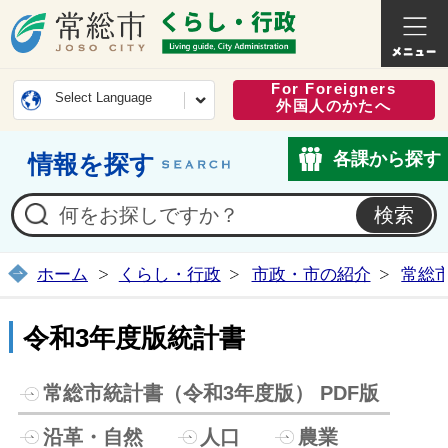
常総市公式ホームページ
くらし・
For Foreigners
Select Language
外国人のかたへ
各課から探す
情報を探す
ホーム
くらし・行政
市政・市の紹介
常総
令和3年度版統計書
常総市統計書（令和3年度版） PDF版
沿革・自然
人口
農業