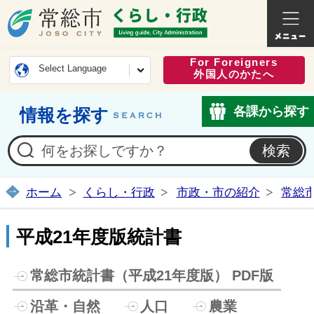
常総市公式ホームページ
くらし・
For Foreigners
Select Language
外国人のかたへ
各課から探す
情報を探す
ホーム
くらし・行政
市政・市の紹介
常総
平成21年度版統計書
常総市統計書（平成21年度版） PDF版
沿革・自然
人口
農業