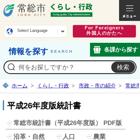
常総市公式ホームページ
くらし・
For Foreigners
Select Language
外国人のかたへ
各課から探す
情報を探す
ホーム
くらし・行政
市政・市の紹介
常総
平成26年度版統計書
常総市統計書（平成26年度版） PDF版
沿革・自然
人口
農業