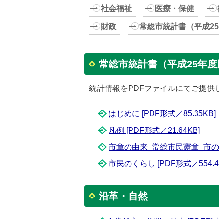
社会福祉
医療・保健
財政
常総市統計書（平成25
常総市統計書（平成25年度版
統計情報をPDFファイルにてご提供
はじめに [PDF形式／85.35KB]
凡例 [PDF形式／21.64KB]
市章の由来_常総市民憲章_市の木・
市民のくらし [PDF形式／554.4
沿革・自然