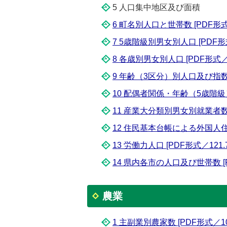
5 人口集中地区及び面積
6 町名別人口と世帯数 [PDF形式／
7 5歳階級別男女別人口 [PDF形式
8 各歳別男女別人口 [PDF形式／8
9 年齢（3区分）別人口及び指数 [
10 配偶者関係・年齢（5歳階級）
11 産業大分類別男女別就業者数 [
12 住民基本台帳による外国人住民人
13 労働力人口 [PDF形式／121.7
14 県内各市の人口及び世帯数 [P
農業
1 主副業別農家数 [PDF形式／104