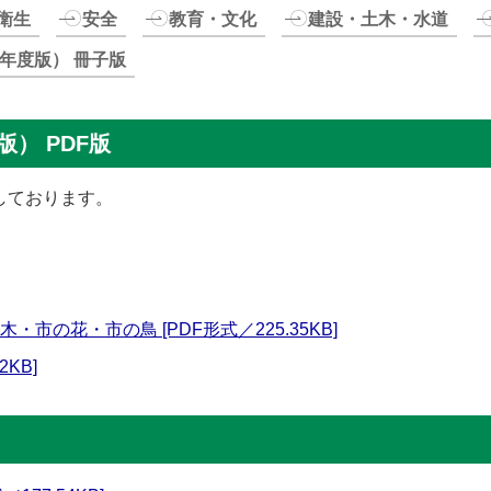
衛生
安全
教育・文化
建設・土木・水道
年度版） 冊子版
） PDF版
しております。
市の花・市の鳥 [PDF形式／225.35KB]
2KB]