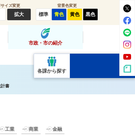
字サイズ変更
背景色変更
拡大
標準
青色
黄色
黒色
市政・市の紹介
各課から探す
統計書
工業
商業
金融