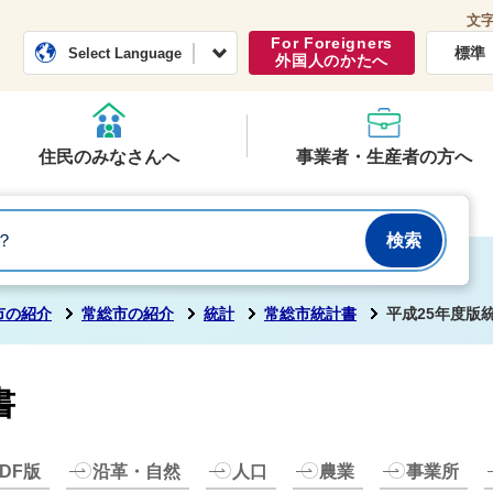
文
常総市公式ホームページ
くらし・行政
For Foreigners
標準
Select Language
外国人のかたへ
住民のみなさんへ
事業者・生産者の方へ
市の紹介
常総市の紹介
統計
常総市統計書
平成25年度版
書
DF版
沿革・自然
人口
農業
事業所