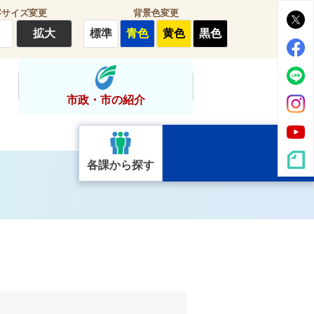
字サイズ変更
背景色変更
拡大
標準
青色
黄色
黒色
市政・市の紹介
各課から探す