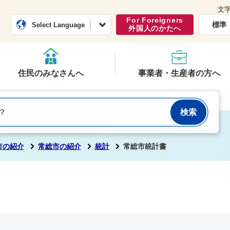
文
常総市公式ホームページ
くらし・行政
For Foreigners
標準
Select Language
外国人のかたへ
住民のみなさんへ
事業者・生産者の方へ
市の紹介
常総市の紹介
統計
常総市統計書