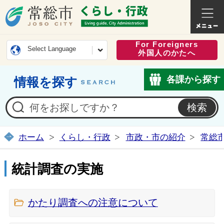
常総市公式ホームページ
くらし・
For Foreigners
Select Language
外国人のかたへ
各課から探す
情報を探す
ホーム
くらし・行政
市政・市の紹介
常総
統計調査の実施
かたり調査への注意について