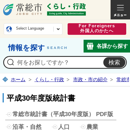
常総市公式ホームページ
くらし・
For Foreigners
Select Language
外国人のかたへ
各課から探す
情報を探す
ホーム
くらし・行政
市政・市の紹介
常総
平成30年度版統計書
常総市統計書（平成30年度版） PDF版
沿革・自然
人口
農業