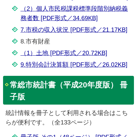
（2）個人市民税課税標準段階別納税義
務者数 [PDF形式／34.69KB]
7.市税の収入状況 [PDF形式／21.17KB]
8.市有財産
（1）土地 [PDF形式／20.72KB]
9.特別会計決算額 [PDF形式／26.02KB]
常総市統計書（平成20年度版） 冊
子版
統計情報を冊子として利用される場合はこち
らが便利です。（全133ページ）
冊子版 その1（48ページ） [PDF形式／