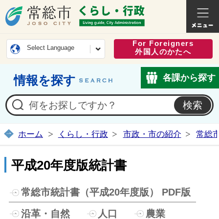
常総市公式ホームページ
くらし・
For Foreigners
Select Language
外国人のかたへ
各課から探す
情報を探す
ホーム
くらし・行政
市政・市の紹介
常総
平成20年度版統計書
常総市統計書（平成20年度版） PDF版
沿革・自然
人口
農業