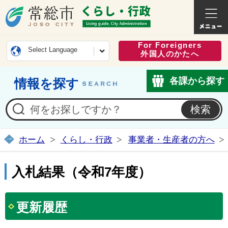
常総市公式ホームページ
くらし・
For Foreigners
Select Language
外国人のかたへ
各課から探す
情報を探す
ホーム
くらし・行政
事業者・生産者の方へ
入札結果（令和7年度）
更新履歴