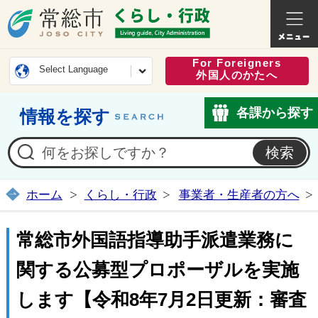
常総市公式ホームページ
くらし・
For Foreigners
Select Language
外国人のかたへ
各課から探す
情報を探す
ホーム
くらし・行政
事業者・生産者の方へ
常総市外国語指導助手派遣業務に
関する公募型プロポーザルを実施
します【令和8年7月2日更新：審査