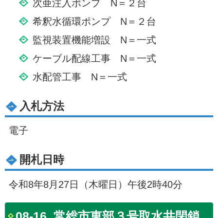
次亜注入ポンプ N＝２台
希釈水循環ポンプ N＝２台
監視装置機能増設 N＝一式
ケーブル配線工事 N＝一式
水配管工事 N＝一式
入札方法
電子
開札日時
令和8年8月27日（木曜日）午後2時40分
08-16_常総市東部３号取水井閉鎖