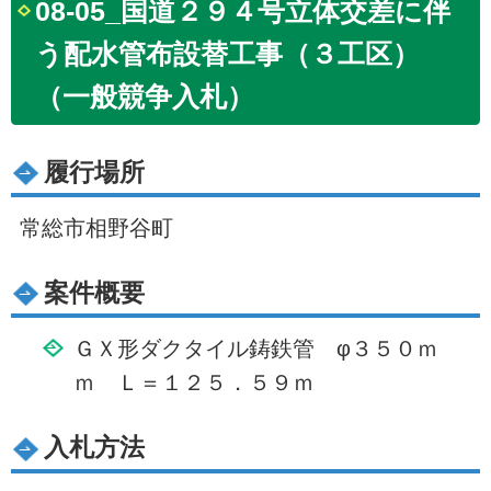
08-05_国道２９４号立体交差に伴
う配水管布設替工事（３工区）
（一般競争入札）
履行場所
常総市相野谷町
案件概要
ＧＸ形ダクタイル鋳鉄管 φ３５０ｍ
ｍ Ｌ＝１２５．５９ｍ
入札方法