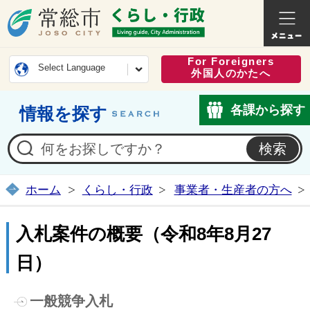
常総市公式ホームページ
くらし・
For Foreigners
Select Language
外国人のかたへ
各課から探す
情報を探す
ホーム
くらし・行政
事業者・生産者の方へ
入札案件の概要（令和8年8月27
日）
一般競争入札