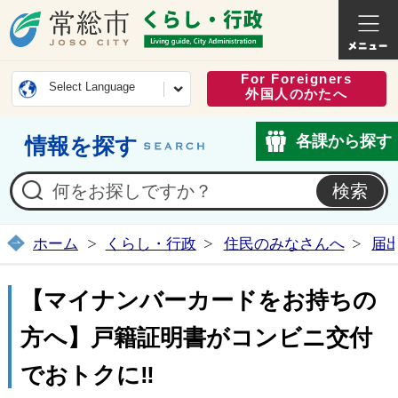
常総市公式ホームページ
くらし・
For Foreigners
Select Language
外国人のかたへ
各課から探す
情報を探す
ホーム
くらし・行政
住民のみなさんへ
届
【マイナンバーカードをお持ちの
方へ】戸籍証明書がコンビニ交付
でおトクに‼