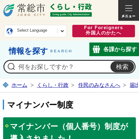
常総市公式ホームページ
くらし・
For Foreigners
Select Language
外国人のかたへ
各課から探す
情報を探す
ホーム
くらし・行政
住民のみなさんへ
届
マイナンバー制度
マイナンバー（個人番号）制度が
導入されました！