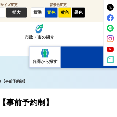
字サイズ変更
背景色変更
拡大
標準
青色
黄色
黒色
市政・市の紹介
各課から探す
り【事前予約制】
【事前予約制】