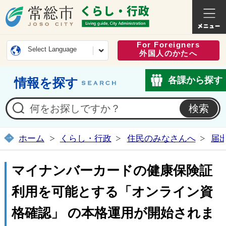
常総市公式ホームページ
くらし・
For Foreigners
Select Language
外国人のかたへ
各課から探す
情報を探す
ホーム
くらし・行政
住民のみなさんへ
届
マイナンバーカードの健康保険証
利用を可能とする「オンライン資
格確認」 の本格運用が開始されま