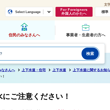
文
常総市公式ホームページ
くらし・行政
For Foreigners
標準
Select Language
外国人のかたへ
住民のみなさんへ
事業者・生産者の方へ
みなさんへ
上下水道・住宅
上下水道
上下水道に関するお知
い！
水にご注意ください！