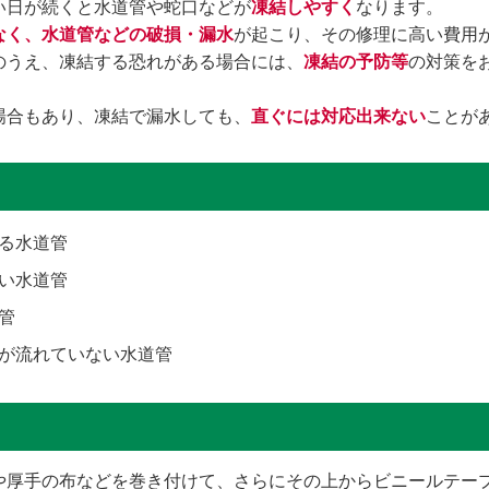
い日が続くと水道管や蛇口などが
凍結しやすく
なります。
なく、水道管などの破損・漏水
が起こり、その修理に高い費用
のうえ、凍結する恐れがある場合には、
凍結の予防等
の対策を
場合もあり、凍結で漏水しても、
直ぐには対応出来ない
ことが
る水道管
い水道管
管
が流れていない水道管
や厚手の布などを巻き付けて、さらにその上からビニールテー