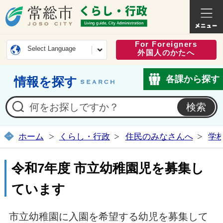
常総市公式ホームページ
くらし・
For Foreigners
Select Language
外国人のかたへ
各課から探す
情報を探す
ホーム
くらし・行政
住民のみなさんへ
学
令和7年度 市立幼稚園児を募集し
ています
市立幼稚園に入園を希望する幼児を募集して