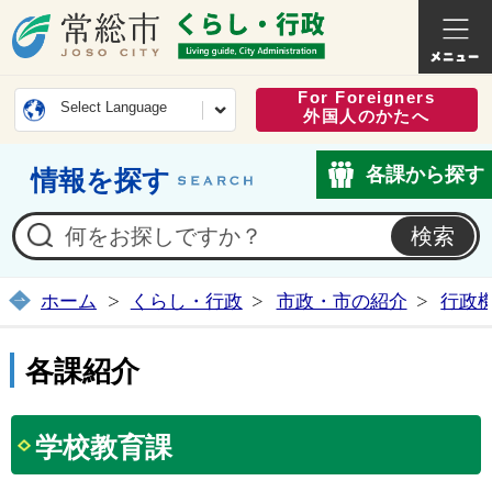
常総市公式ホームページ
くらし・
For Foreigners
Select Language
外国人のかたへ
各課から探す
情報を探す
ホーム
くらし・行政
市政・市の紹介
行政
各課紹介
学校教育課