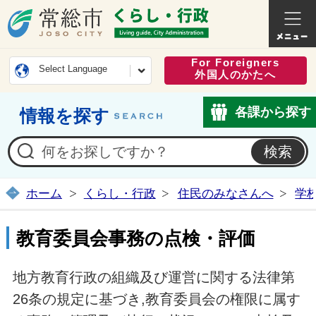
常総市公式ホームページ
くらし・
For Foreigners
Select Language
外国人のかたへ
各課から探す
情報を探す
ホーム
くらし・行政
住民のみなさんへ
学
教育委員会事務の点検・評価
地方教育行政の組織及び運営に関する法律第
26条の規定に基づき,教育委員会の権限に属す