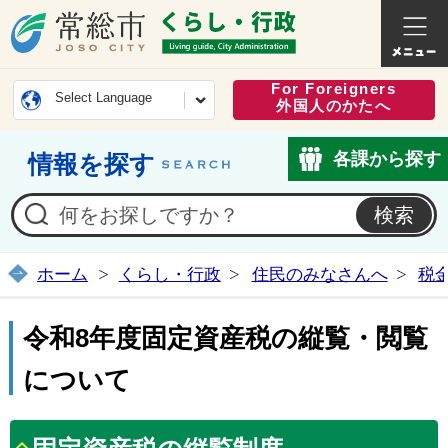
常総市公式ホームページ
くらし・
For Foreigners
Select Language
外国人のかたへ
各課から探す
情報を探す
ホーム
くらし・行政
住民のみなさんへ
税
令和8年度固定資産税の縦覧・閲覧
について