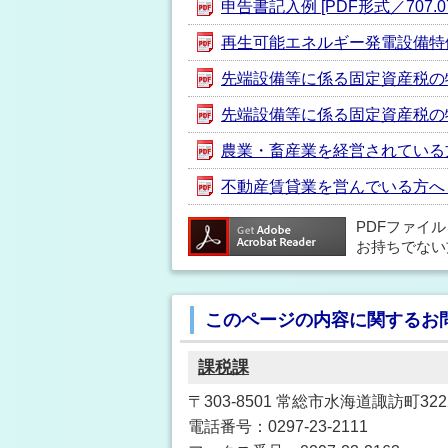
申告書記入例 [PDF形式／707.07
再生可能エネルギー発電設備特例措置
先端設備等に係る固定資産税の特例
先端設備等に係る固定資産税の特例
農業・畜産業を経営されている方へ 
不動産賃貸業を営んでいる方へ [PD
PDFファイ
お持ちでない
このページの内容に関するお
課税課
〒303-8501 常総市水海道諏訪町3222
電話番号：0297-23-2111