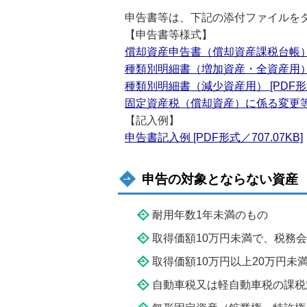
申告書等は、下記の添付ファイルを
【申告書等様式】
償却資産申告書（償却資産課税台帳） [P
種類別明細書（増加資産・全資産用） [P
種類別明細書（減少資産用） [PDF形式／
固定資産税（償却資産）に係る変更等届出
【記入例】
申告書記入例 [PDF形式／707.07KB]
申告の対象とならない資産
耐用年数1年未満のもの
取得価額10万円未満で、税務
取得価額10万円以上20万円
自動車税又は軽自動車税の課税