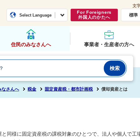
文
常総市公式ホームページ
くらし・行政
For Foreigners
標準
Select Language
外国人のかたへ
住民のみなさんへ
事業者・生産者の方へ
みなさんへ
税金
固定資産税・都市計画税
償却資産とは
屋と同様に固定資産税の課税対象のひとつで、法人や個人で工