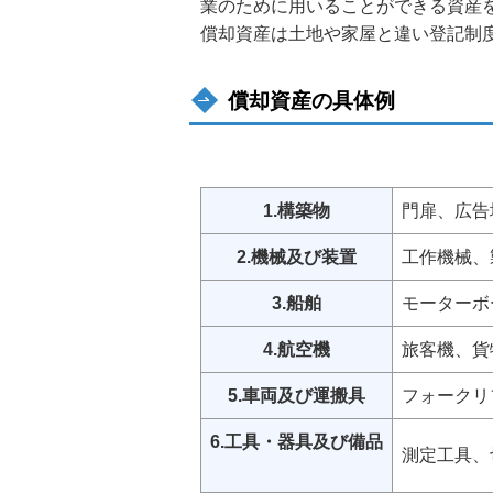
業のために用いることができる資産
償却資産は土地や家屋と違い登記制
償却資産の具体例
1.構築物
門扉、広告
2.機械及び装置
工作機械、
3.船舶
モーターボ
4.航空機
旅客機、貨
5.車両及び運搬具
フォークリ
6.工具・器具及び備品
測定工具、