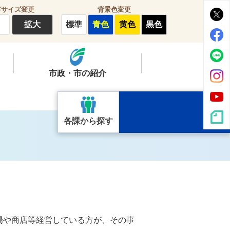
字サイズ変更
背景色変更
拡大
標準
青色
黄色
黒色
市政・市の紹介
各課から探す
場や商店等経営している方が、その事