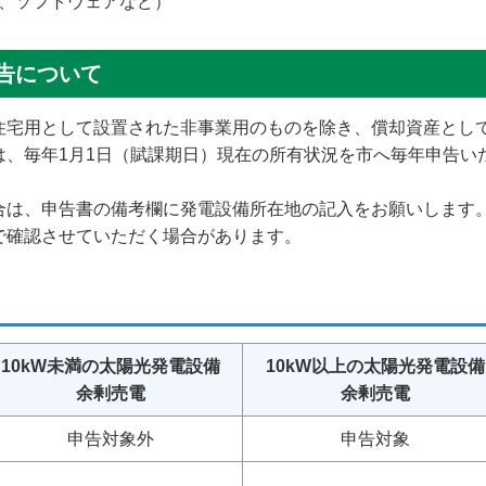
、ソフトウェアなど）
告について
住宅用として設置された非事業用のものを除き、償却資産とし
は、毎年1月1日（賦課期日）現在の所有状況を市へ毎年申告い
合は、申告書の備考欄に発電設備所在地の記入をお願いします
で確認させていただく場合があります。
10kW未満の太陽光発電設備
10kW以上の太陽光発電設備
余剰売電
余剰売電
申告対象外
申告対象