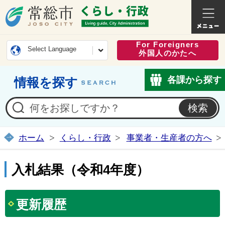
常総市公式ホームページ
くらし・
For Foreigners
Select Language
外国人のかたへ
各課から探す
情報を探す
ホーム
くらし・行政
事業者・生産者の方へ
入札結果（令和4年度）
更新履歴