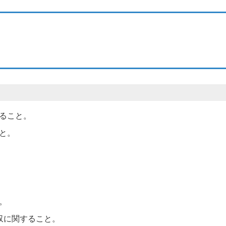
ること。
と。
。
収に関すること。