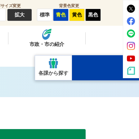
字サイズ変更
背景色変更
拡大
標準
青色
黄色
黒色
市政・市の紹介
各課から探す