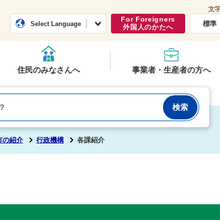
文
常総市公式ホームページ
くらし・行政
For Foreigners
標準
Select Language
外国人のかたへ
住民のみなさんへ
事業者・生産者の方へ
市の紹介
行政機構
各課紹介