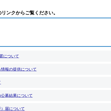
のリンクからご覧ください。
置について
る情報の提供について
て
の公募結果について
更）届について