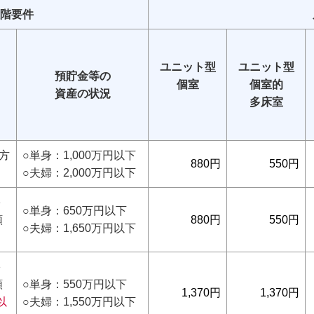
階要件
ユニット型
ユニット型
預貯金等の
個室
個室的
資産の状況
多床室
方
○単身：1,000万円以下
880円
550円
○夫婦：2,000万円以下
＋
○単身：650万円以下
額
880円
550円
○夫婦：1,650万円以下
＋
額
○単身：550万円以下
1,370円
1,370円
以
○夫婦：1,550万円以下