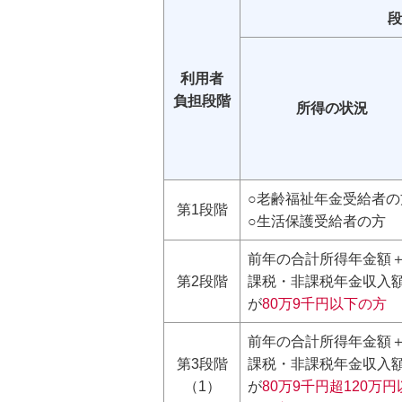
段
利用者
負担段階
所得の状況
○老齢福祉年金受給者の
第1段階
○生活保護受給者の方
前年の合計所得年金額
第2段階
課税・非課税年金収入
が
80万9千円以下の方
前年の合計所得年金額
第3段階
課税・非課税年金収入
（1）
が
80万9千円超120万円