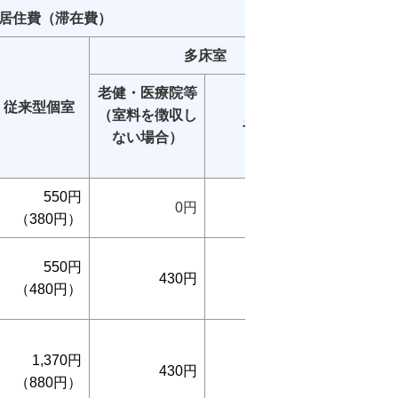
居住費（滞在費）
多床室
食費
老健・医療院等
従来型個室
（室料を徴収し
その他
ない場合）
550円
0円
0円
3
（380円）
550円
3
430円
430円
（480円）
【60
1,370円
6
430円
430円
（880円）
【1,03