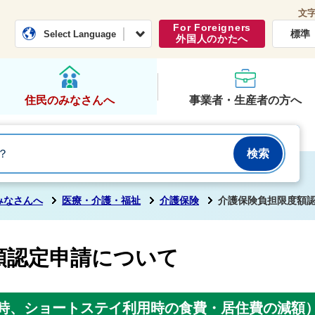
文
常総市公式ホームページ
くらし・行政
For Foreigners
標準
Select Language
外国人のかたへ
住民のみなさんへ
事業者・生産者の方へ
みなさんへ
医療・介護・福祉
介護保険
介護保険負担限度額
額認定申請について
時、ショートステイ利用時の食費・居住費の減額