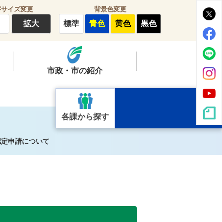
字サイズ変更
背景色変更
拡大
標準
青色
黄色
黒色
市政・市の紹介
各課から探す
認定申請について
）