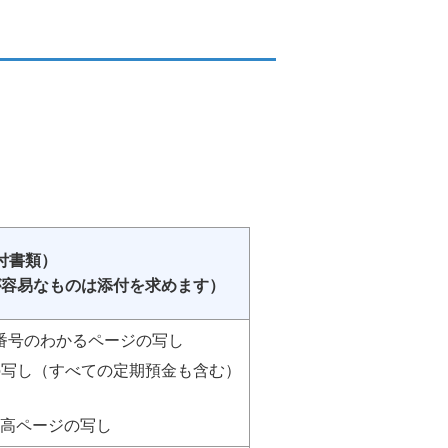
付書類）
が容易なものは添付を求めます）
番号のわかるページの写し
の写し（すべての定期預金も含む）
）
高ページの写し