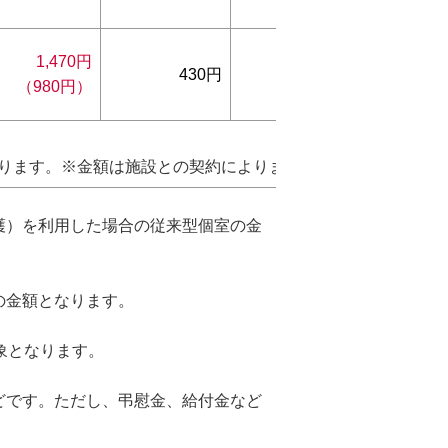
1,470円
1,
430円
530円
（980円）
【1,36
ります。※金額は施設との契約によります。
護）を利用した場合の従来型個室の金
の金額となります。
対象となります。
どです。ただし、弔慰金、給付金など