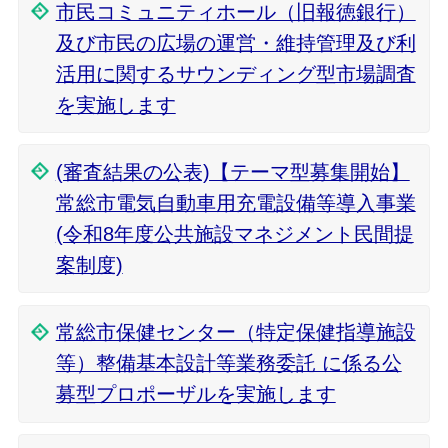
市民コミュニティホール（旧報徳銀行）
及び市民の広場の運営・維持管理及び利
活用に関するサウンディング型市場調査
を実施します
(審査結果の公表)【テーマ型募集開始】
常総市電気自動車用充電設備等導入事業
(令和8年度公共施設マネジメント民間提
案制度)
常総市保健センター（特定保健指導施設
等）整備基本設計等業務委託 に係る公
募型プロポーザルを実施します