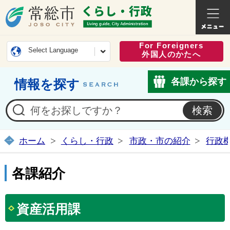
常総市公式ホームページ
くらし・
For Foreigners
Select Language
外国人のかたへ
各課から探す
情報を探す
ホーム
くらし・行政
市政・市の紹介
行政
各課紹介
資産活用課