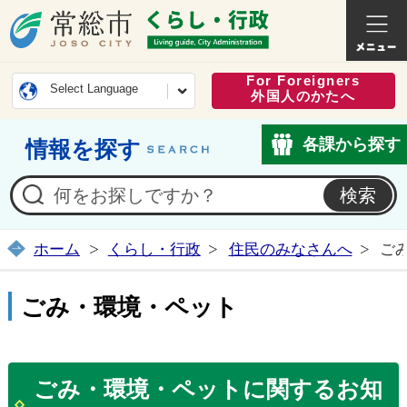
常総市公式ホームページ
くらし・
For Foreigners
Select Language
外国人のかたへ
各課から探す
情報を探す
ホーム
くらし・行政
住民のみなさんへ
ご
ごみ・環境・ペット
ごみ・環境・ペットに関するお知