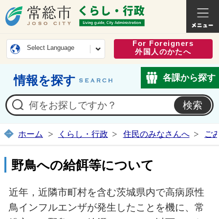
常総市公式ホームページ
くらし・
For Foreigners
Select Language
外国人のかたへ
各課から探す
情報を探す
ホーム
くらし・行政
住民のみなさんへ
ご
野鳥への給餌等について
近年，近隣市町村を含む茨城県内で高病原性
鳥インフルエンザが発生したことを機に、常