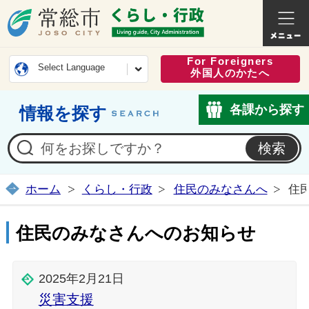
常総市公式ホームページ
くらし・
For Foreigners
Select Language
外国人のかたへ
各課から探す
情報を探す
ホーム
くらし・行政
住民のみなさんへ
住
住民のみなさんへのお知らせ
2025年2月21日
災害支援