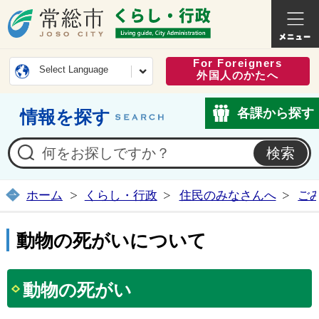
常総市公式ホームページ
くらし・
For Foreigners
Select Language
外国人のかたへ
各課から探す
情報を探す
ホーム
くらし・行政
住民のみなさんへ
ご
動物の死がいについて
動物の死がい