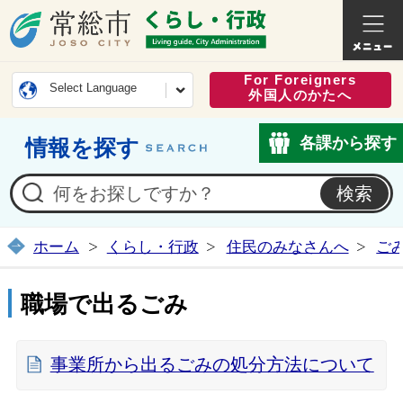
常総市公式ホームページ
くらし・
For Foreigners
Select Language
外国人のかたへ
各課から探す
情報を探す
ホーム
くらし・行政
住民のみなさんへ
ご
職場で出るごみ
事業所から出るごみの処分方法について