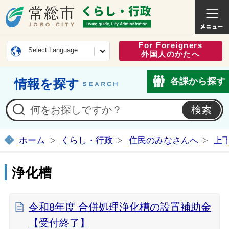
常総市公式ホームページ
くらし・
For Foreigners
Select Language
外国人のかたへ
各課から探す
情報を探す
ホーム
くらし・行政
住民のみなさんへ
上
浄化槽
令和8年度 合併処理浄化槽の設置補助金
【受付終了】