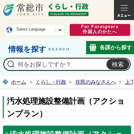
常総市公式ホームページ
くらし・
For Foreigners
Select Language
外国人のかたへ
各課から探す
情報を探す
ホーム
くらし・行政
住民のみなさんへ
上
汚水処理施設整備計画（アクショ
ンプラン）