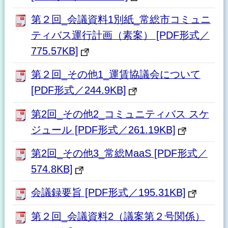
第２回_会議資料1別紙_常総市コミュニ
ティバス運行計画（素案） [PDF形式／
775.57KB]
第２回_その他1_運賃協議会について
[PDF形式／244.9KB]
第2回_その他2_コミュニティバス スケ
ジュール [PDF形式／261.19KB]
第2回_その他3_常総MaaS [PDF形式／
574.8KB]
会議録要旨 [PDF形式／195.31KB]
第２回_会議資料2（議案第２号関係）