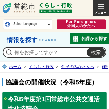
常総市公式ホームページ
くらし・
For Foreigners
Select Language
外国人のかたへ
各課から探す
情報を探す
ホーム
くらし・行政
住民のみなさんへ
施
協議会の開催状況（令和5年度）
令和5年度第1回常総市公共交通活
性化協議会