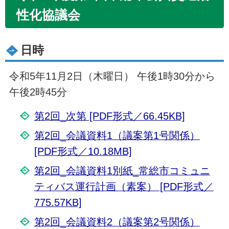
性化協議会
日時
令和5年11月2日（木曜日） 午後1時30分から
午後2時45分
第2回_次第 [PDF形式／66.45KB]
第2回_会議資料1（議案第1号関係）
[PDF形式／10.18MB]
第2回_会議資料1別紙_常総市コミュニ
ティバス運行計画（素案） [PDF形式／
775.57KB]
第2回_会議資料2（議案第2号関係）