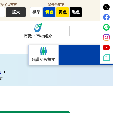
字サイズ変更
背景色変更
拡大
標準
青色
黄色
黒色
市政・市の紹介
各課から探す
会
度）