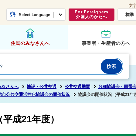
文
常総市公式ホームページ
くらし・行政
For Foreigners
標準
Select Language
外国人のかたへ
住民のみなさんへ
事業者・生産者の方へ
みなさんへ
施設・公共交通
公共交通機関
各種協議会・同盟
総市公共交通活性化協議会の開催状況
協議会の開催状況（平成21年
平成21年度）