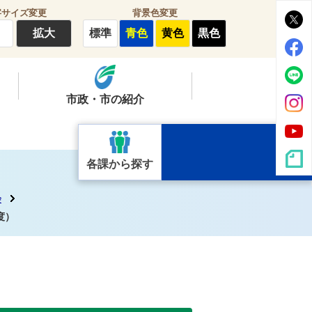
字サイズ変更
背景色変更
拡大
標準
青色
黄色
黒色
市政・市の紹介
各課から探す
会
度）