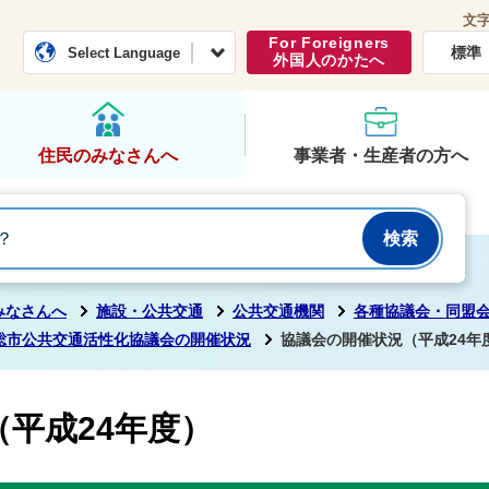
文
常総市公式ホームページ
くらし・行政
For Foreigners
標準
Select Language
外国人のかたへ
住民のみなさんへ
事業者・生産者の方へ
みなさんへ
施設・公共交通
公共交通機関
各種協議会・同盟
総市公共交通活性化協議会の開催状況
協議会の開催状況（平成24年
平成24年度）