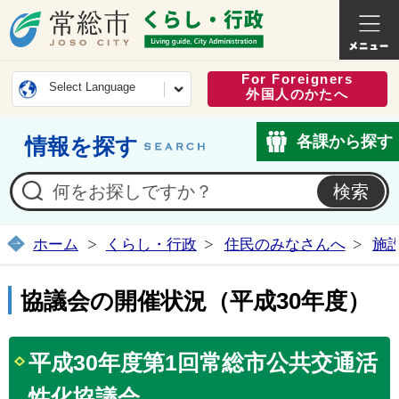
常総市公式ホームページ
くらし・
For Foreigners
Select Language
外国人のかたへ
各課から探す
情報を探す
ホーム
くらし・行政
住民のみなさんへ
施
協議会の開催状況（平成30年度）
平成30年度第1回常総市公共交通活
性化協議会