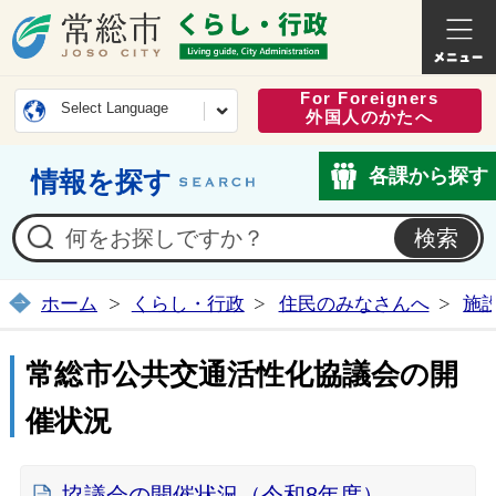
常総市公式ホームページ
くらし・
For Foreigners
Select Language
外国人のかたへ
各課から探す
情報を探す
ホーム
くらし・行政
住民のみなさんへ
施
常総市公共交通活性化協議会の開
催状況
協議会の開催状況（令和8年度）