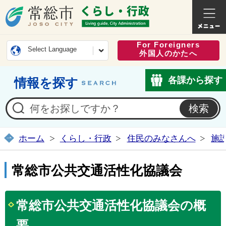
常総市公式ホームページ
くらし・
For Foreigners
Select Language
外国人のかたへ
各課から探す
情報を探す
ホーム
くらし・行政
住民のみなさんへ
施
常総市公共交通活性化協議会
常総市公共交通活性化協議会の概
要