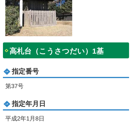
高札台（こうさつだい）1基
指定番号
第37号
指定年月日
平成2年1月8日