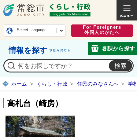
常総市公式ホームページ
くらし・
For Foreigners
Select Language
外国人のかたへ
各課から探す
情報を探す
ホーム
くらし・行政
住民のみなさんへ
学
高札台（崎房）