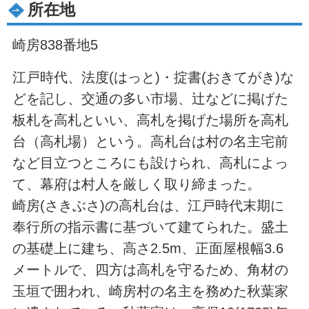
所在地
崎房838番地5
江戸時代、法度(はっと)・掟書(おきてがき)な
どを記し、交通の多い市場、辻などに掲げた
板札を高札といい、高札を掲げた場所を高札
台（高札場）という。高札台は村の名主宅前
など目立つところにも設けられ、高札によっ
て、幕府は村人を厳しく取り締まった。
崎房(さきぶさ)の高札台は、江戸時代末期に
奉行所の指示書に基づいて建てられた。盛土
の基礎上に建ち、高さ2.5m、正面屋根幅3.6
メートルで、四方は高札を守るため、角材の
玉垣で囲われ、崎房村の名主を務めた秋葉家