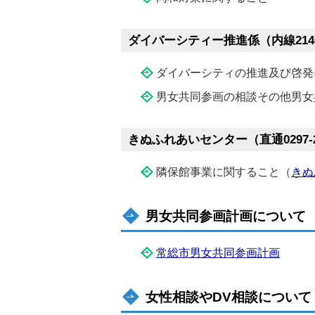
ダイバーシティー推進係（内線214
ダイバーシティの推進及び啓発
男女共同参画の相談その他男女
きぬふれあいセンター（直通0297-24
隣保館事業に関すること（
きぬ
男女共同参画計画について
常総市男女共同参画計画
女性相談やDV相談について