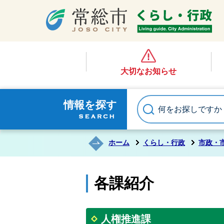
大切なお知らせ
情報を探す
ホーム
くらし・行政
市政・
各課紹介
人権推進課