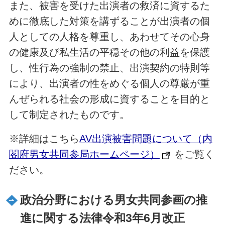
また、被害を受けた出演者の救済に資するた
めに徹底した対策を講ずることが出演者の個
人としての人格を尊重し、あわせてその心身
の健康及び私生活の平穏その他の利益を保護
し、性行為の強制の禁止、出演契約の特則等
により、出演者の性をめぐる個人の尊厳が重
んぜられる社会の形成に資することを目的と
して制定されたものです。
※詳細はこちら
AV出演被害問題について（内
閣府男女共同参局ホームページ）
をご覧く
ださい。
政治分野における男女共同参画の推
進に関する法律令和3年6月改正