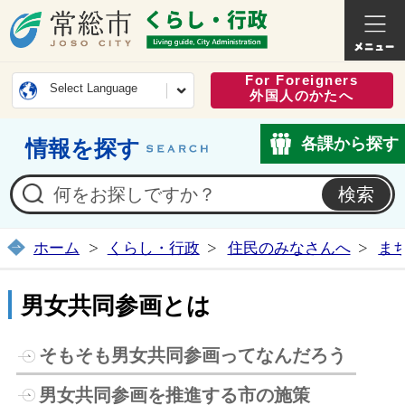
常総市公式ホームページ
くらし・
For Foreigners
Select Language
外国人のかたへ
各課から探す
情報を探す
ホーム
くらし・行政
住民のみなさんへ
ま
男女共同参画とは
そもそも男女共同参画ってなんだろう
男女共同参画を推進する市の施策