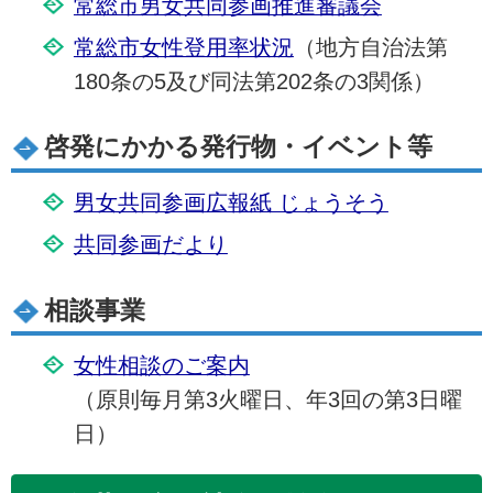
常総市男女共同参画推進審議会
常総市女性登用率状況
（地方自治法第
180条の5及び同法第202条の3関係）
啓発にかかる発行物・イベント等
男女共同参画広報紙 じょうそう
共同参画だより
相談事業
女性相談のご案内
（原則毎月第3火曜日、年3回の第3日曜
日）