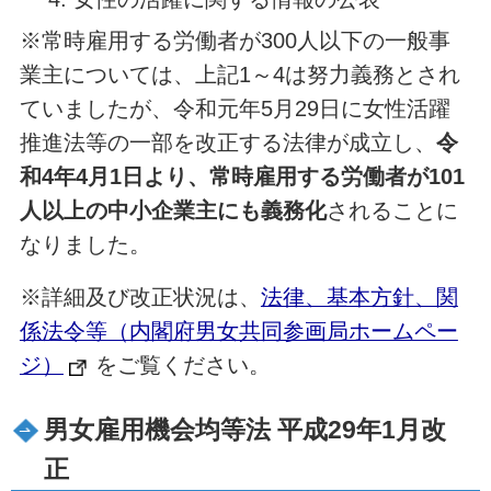
※常時雇用する労働者が300人以下の一般事
業主については、上記1～4は努力義務とされ
ていましたが、令和元年5月29日に女性活躍
推進法等の一部を改正する法律が成立し、
令
和4年4月1日より、常時雇用する労働者が101
人以上の中小企業主にも義務化
されることに
なりました。
※詳細及び改正状況は、
法律、基本方針、関
係法令等（内閣府男女共同参画局ホームペー
ジ）
をご覧ください。
男女雇用機会均等法 平成29年1月改
正