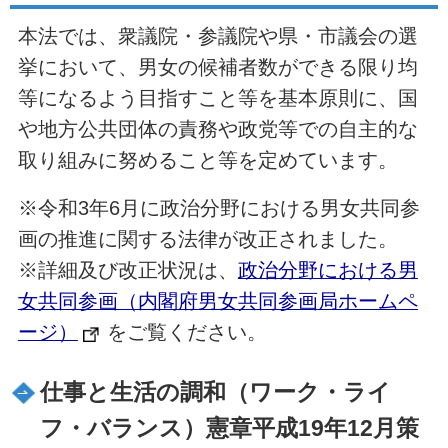
本法では、衆議院・参議院や県・市議会の選
挙において、男女の候補者数ができる限り均
等になるよう目指すこと等を基本原則に、国
や地方公共団体の責務や政党等での自主的な
取り組みに努めること等を定めています。
※令和3年6月に政治分野における男女共同参
画の推進に関する法律が改正されました。
※詳細及び改正状況は、
政治分野における男
女共同参画（内閣府男女共同参画局ホームペ
ージ）
をご覧ください。
仕事と生活の調和（ワーク・ライ
フ・バランス）憲章平成19年12月策