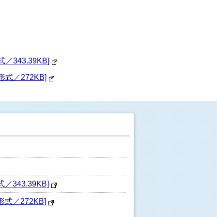
43.39KB]
／272KB]
43.39KB]
／272KB]