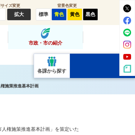
字サイズ変更
背景色変更
拡大
標準
青色
黄色
黒色
市政・市の紹介
各課から探す
人権施策推進基本計画
市人権施策推進基本計画」を策定いた