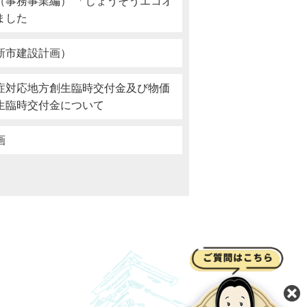
（事務事業編） 「じょうそうエコオ
ました
新市建設計画）
症対応地方創生臨時交付金及び物価
生臨時交付金について
画