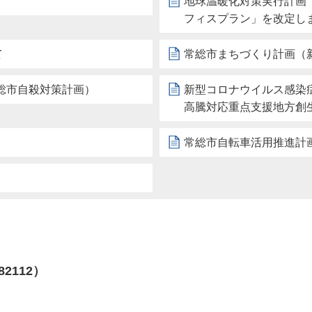
地球温暖化対策実行計画
フィスプラン」を改定し
て
常総市まちづくり計画（
総市自殺対策計画）
新型コロナウイルス感染
高騰対応重点支援地方創
常総市自転車活用推進計
82112）