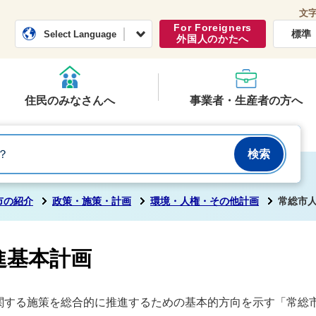
文
常総市公式ホームページ
くらし・行政
For Foreigners
標準
Select Language
外国人のかたへ
住民のみなさんへ
事業者・生産者の方へ
市の紹介
政策・施策・計画
環境・人権・その他計画
常総市
進基本計画
関する施策を総合的に推進するための基本的方向を示す「常総