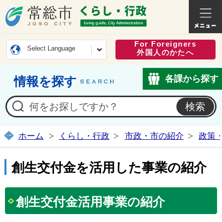
常総市公式ホームページ
くらし・
For Foreigners
Select Language
外国人のかたへ
各課から探す
情報を探す
ホーム
くらし・行政
市政・市の紹介
政策
創生交付金を活用した事業の紹介
創生交付金活用事業の紹介