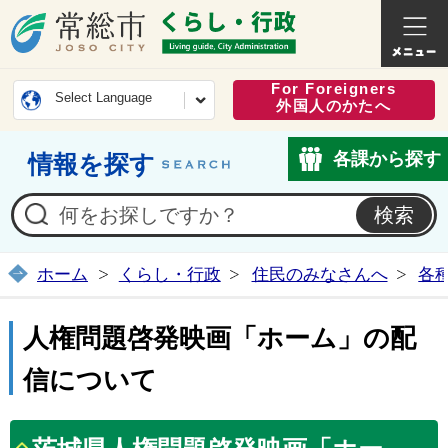
常総市公式ホームページ
くらし・
For Foreigners
Select Language
外国人のかたへ
各課から探す
情報を探す
ホーム
くらし・行政
住民のみなさんへ
各
人権問題啓発映画「ホーム」の配
信について