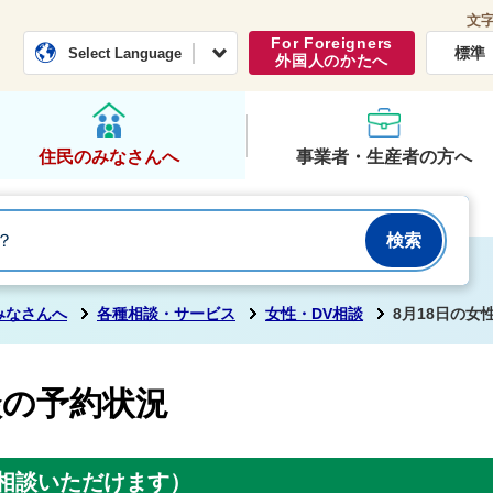
文
常総市公式ホームページ
くらし・行政
For Foreigners
標準
Select Language
外国人のかたへ
住民のみなさんへ
事業者・生産者の方へ
みなさんへ
各種相談・サービス
女性・DV相談
8月18日の女
談の予約状況
相談いただけます）