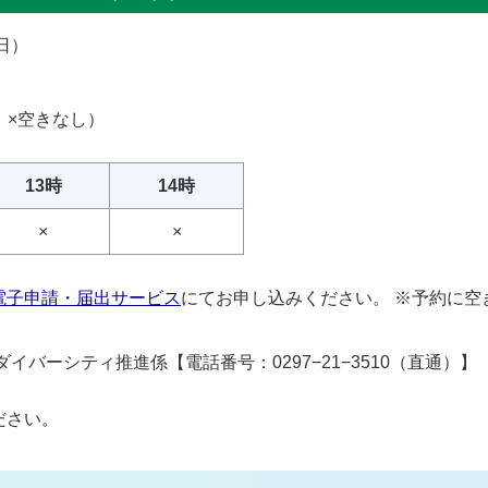
日）
，×空きなし）
13時
14時
×
×
電子申請・届出サービス
にてお申し込みください。 ※予約に空
イバーシティ推進係【電話番号：0297−21−3510（直通）】
ださい。