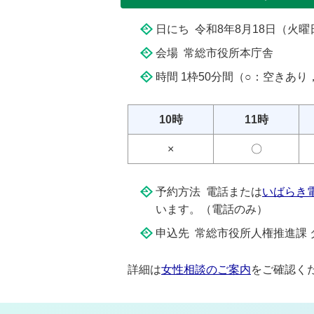
日にち 令和8年8月18日（火曜
会場 常総市役所本庁舎
時間 1枠50分間（○：空きあり
10時
11時
×
〇
予約方法 電話または
いばらき
います。（電話のみ）
申込先 常総市役所人権推進課 ダ
詳細は
女性相談のご案内
をご確認く