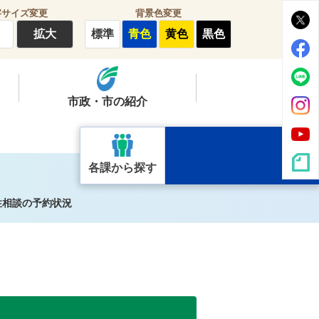
字サイズ変更
背景色変更
拡大
標準
青色
黄色
黒色
市政・市の紹介
各課から探す
性相談の予約状況