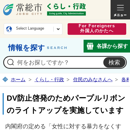
常総市公式ホームページ
くらし・
For Foreigners
Select Language
外国人のかたへ
各課から探す
情報を探す
ホーム
くらし・行政
住民のみなさんへ
各
DV防止啓発のためパープルリボン
のライトアップを実施しています
内閣府の定める「女性に対する暴力をなくす