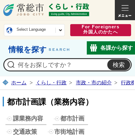
常総市公式ホームページ
くらし・
For Foreigners
Select Language
外国人のかたへ
各課から探す
情報を探す
ホーム
くらし・行政
市政・市の紹介
行政
都市計画課（業務内容）
課業務内容
都市計画
交通政策
市街地計画