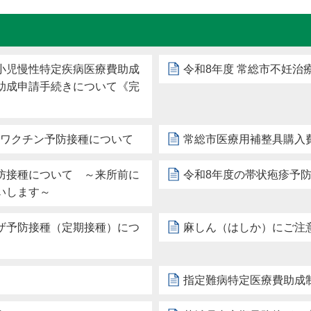
小児慢性特定疾病医療費助成
令和8年度 常総市不妊治
助成申請手続きについて《完
）ワクチン予防接種について
常総市医療用補整具購入
防接種について ～来所前に
令和8年度の帯状疱疹予
いします～
ザ予防接種（定期接種）につ
麻しん（はしか）にご注
指定難病特定医療費助成