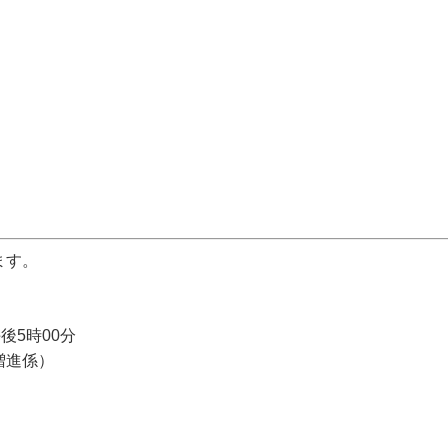
ます。
後5時00分
増進係）