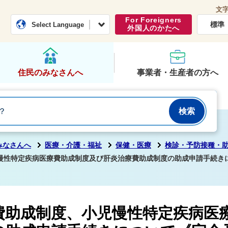
文
常総市公式ホームページ
くらし・行政
For Foreigners
標準
Select Language
外国人のかたへ
住民のみなさんへ
事業者・生産者の方へ
みなさんへ
医療・介護・福祉
保健・医療
検診・予防接種・
慢性特定疾病医療費助成制度及び肝炎治療費助成制度の助成申請手続き
費助成制度、小児慢性特定疾病医