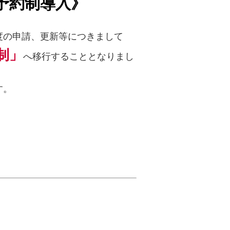
予約制導入》
度の申請、更新等につきまして
制」
へ移行することとなりまし
す。