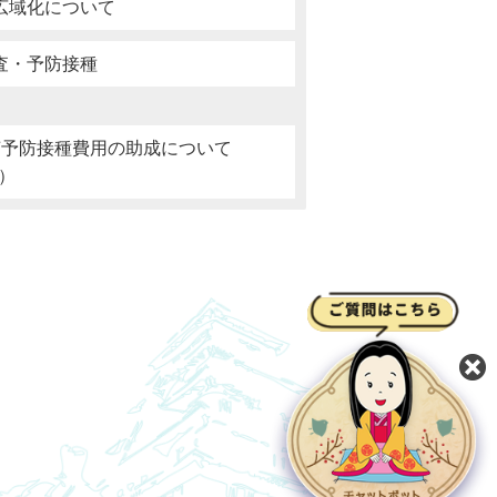
広域化について
査・予防接種
菌予防接種費用の助成について
0）