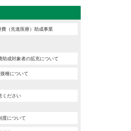
療費（先進医療）助成事業
費助成対象者の拡充について
防接種について
意ください
制度について