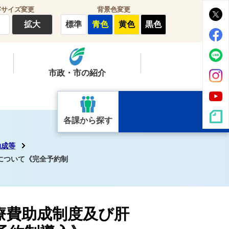
字サイズ変更
背景色変更
拡大
標準
青色
黄色
黒色
市政・市の紹介
各課から探す
助成等
について《完全予約制
療費助成制度及び肝