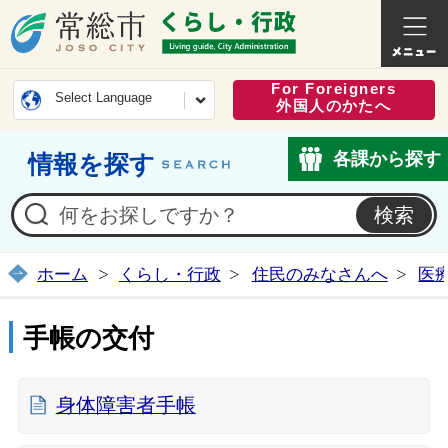
常総市公式ホームページ
くらし・
For Foreigners
Select Language
外国人のかたへ
各課から探す
情報を探す
ホーム
くらし・行政
住民のみなさんへ
医
手帳の交付
身体障害者手帳